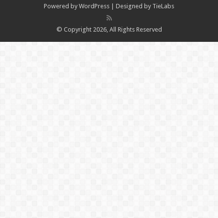
Powered by
WordPress
| Designed by
TieLabs
© Copyright 2026, All Rights Reserved