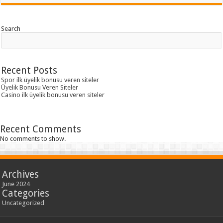
Search
Recent Posts
Spor ilk üyelik bonusu veren siteler
Üyelik Bonusu Veren Siteler
Casino ilk üyelik bonusu veren siteler
Recent Comments
No comments to show.
Archives
June 2024
Categories
Uncategorized