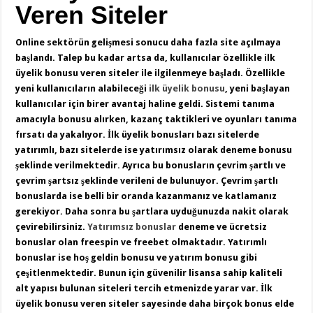
Veren Siteler
Online sektörün gelişmesi sonucu daha fazla site açılmaya
başlandı. Talep bu kadar artsa da, kullanıcılar özellikle ilk
üyelik bonusu veren siteler ile ilgilenmeye başladı. Özellikle
yeni kullanıcıların alabileceği
ilk üyelik bonusu
, yeni başlayan
kullanıcılar için birer avantaj haline geldi. Sistemi tanıma
amacıyla bonusu alırken, kazanç taktikleri ve oyunları tanıma
fırsatı da yakalıyor. İlk üyelik bonusları bazı sitelerde
yatırımlı, bazı sitelerde ise yatırımsız olarak deneme bonusu
şeklinde verilmektedir. Ayrıca bu bonusların çevrim şartlı ve
çevrim şartsız şeklinde verileni de bulunuyor. Çevrim şartlı
bonuslarda ise belli bir oranda kazanmanız ve katlamanız
gerekiyor. Daha sonra bu şartlara uyduğunuzda nakit olarak
çevirebilirsiniz.
Yatırımsız bonuslar
deneme ve ücretsiz
bonuslar olan freespin ve freebet olmaktadır. Yatırımlı
bonuslar ise hoş geldin bonusu ve yatırım bonusu gibi
çeşitlenmektedir. Bunun için güvenilir lisansa sahip kaliteli
alt yapısı bulunan siteleri tercih etmenizde yarar var. İlk
üyelik bonusu veren siteler sayesinde daha birçok bonus elde