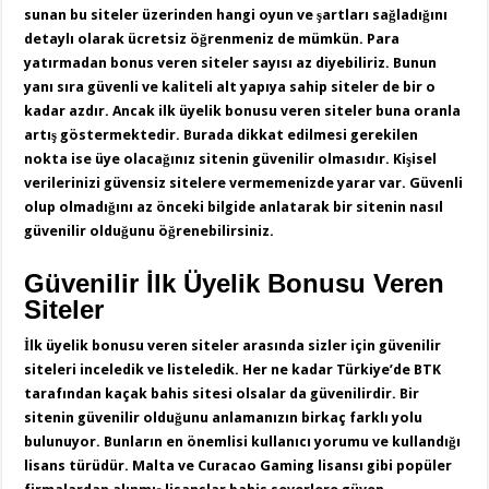
sunan bu siteler üzerinden hangi oyun ve şartları sağladığını
detaylı olarak ücretsiz öğrenmeniz de mümkün. Para
yatırmadan bonus veren siteler sayısı az diyebiliriz. Bunun
yanı sıra güvenli ve kaliteli alt yapıya sahip siteler de bir o
kadar azdır. Ancak ilk üyelik bonusu veren siteler buna oranla
artış göstermektedir. Burada dikkat edilmesi gerekilen
nokta ise üye olacağınız sitenin güvenilir olmasıdır. Kişisel
verilerinizi güvensiz sitelere vermemenizde yarar var. Güvenli
olup olmadığını az önceki bilgide anlatarak bir sitenin nasıl
güvenilir olduğunu öğrenebilirsiniz.
Güvenilir İlk Üyelik Bonusu Veren
Siteler
İlk üyelik bonusu veren siteler arasında sizler için güvenilir
siteleri inceledik ve listeledik. Her ne kadar Türkiye’de BTK
tarafından kaçak bahis sitesi olsalar da güvenilirdir. Bir
sitenin güvenilir olduğunu anlamanızın birkaç farklı yolu
bulunuyor. Bunların en önemlisi kullanıcı yorumu ve kullandığı
lisans türüdür. Malta ve Curacao Gaming lisansı gibi popüler