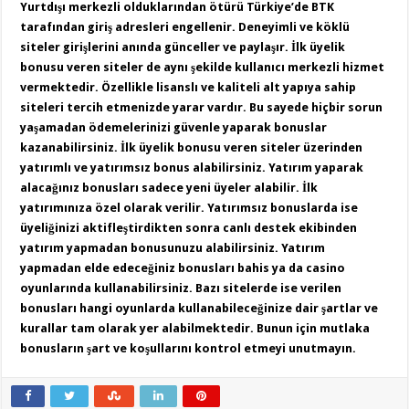
Yurtdışı merkezli olduklarından ötürü Türkiye’de BTK
tarafından giriş adresleri engellenir. Deneyimli ve köklü
siteler girişlerini anında günceller ve paylaşır. İlk üyelik
bonusu veren siteler de aynı şekilde kullanıcı merkezli hizmet
vermektedir. Özellikle lisanslı ve kaliteli alt yapıya sahip
siteleri tercih etmenizde yarar vardır. Bu sayede hiçbir sorun
yaşamadan ödemelerinizi güvenle yaparak bonuslar
kazanabilirsiniz. İlk üyelik bonusu veren siteler üzerinden
yatırımlı ve yatırımsız bonus alabilirsiniz. Yatırım yaparak
alacağınız bonusları sadece yeni üyeler alabilir. İlk
yatırımınıza özel olarak verilir. Yatırımsız bonuslarda ise
üyeliğinizi aktifleştirdikten sonra canlı destek ekibinden
yatırım yapmadan bonusunuzu alabilirsiniz. Yatırım
yapmadan elde edeceğiniz bonusları bahis ya da casino
oyunlarında kullanabilirsiniz. Bazı sitelerde ise verilen
bonusları hangi oyunlarda kullanabileceğinize dair şartlar ve
kurallar tam olarak yer alabilmektedir. Bunun için mutlaka
bonusların şart ve koşullarını kontrol etmeyi unutmayın.