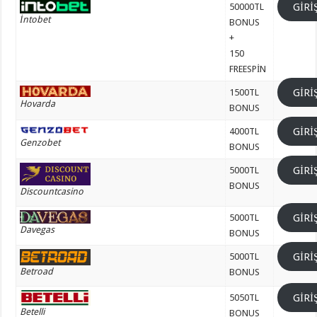
GİRİ
50000TL
İntobet
BONUS
+
150
FREESPİN
GİRİ
1500TL
Hovarda
BONUS
GİRİ
4000TL
Genzobet
BONUS
GİRİ
5000TL
BONUS
Discountcasino
GİRİ
5000TL
Davegas
BONUS
GİRİ
5000TL
Betroad
BONUS
GİRİ
5050TL
Betelli
BONUS