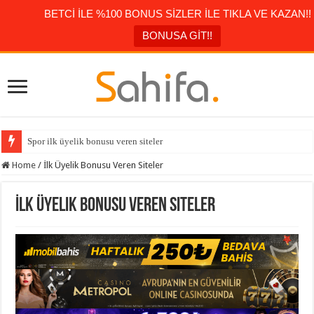
BETCİ İLE %100 BONUS SİZLER İLE TIKLA VE KAZAN!!
BONUSA GİT!!
Spor ilk üyelik bonusu veren siteler
Home
/
İlk Üyelik Bonusu Veren Siteler
İlk Üyelik Bonusu Veren Siteler